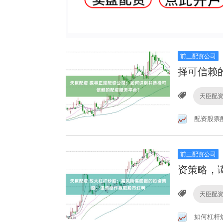
前三配资公司
择可信赖
天臣配
配资股票
前三配资公司
资策略，
天臣配
如何杠杆