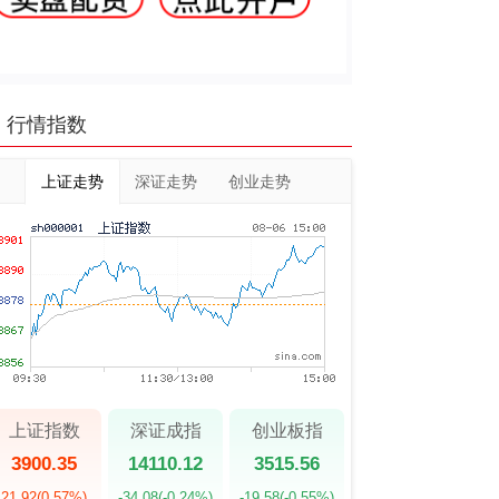
行情指数
上证走势
深证走势
创业走势
上证指数
深证成指
创业板指
3900.35
14110.12
3515.56
21.92
(0.57%)
-34.08
(-0.24%)
-19.58
(-0.55%)