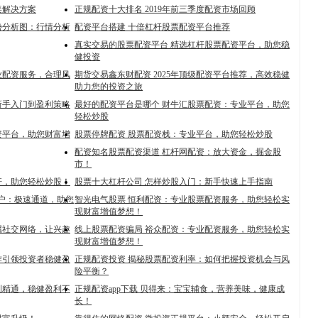
美解决方案
正规配资十大排名 2019年前三季度配资市场回顾
势分析图：行情分析
配资平台搭建 十倍杠杆股票配资平台推荐
真实交易的股票配资平台 精选杠杆股票配资平台，助您稳
健投资
业配资服务，合理风
期货交易鑫东财配资 2025年顶级配资平台推荐，高效稳健
助力您的投资之旅
新手入门到盈利策略
最好的配资平台是哪个 财牛汇股票配资：专业平台，助您
轻松炒股
资平台，助您财富增
股票停牌配资 股票配资栈：专业平台，助您轻松炒股
配资知名股票配资渠道 杠杆网配资：放大资金，掘金股
市！
杆，助您轻松炒股！
股票十大杠杆公司 怎样炒股入门：新手快速上手指南
开户：极速通道，助您
智光电气股票 恒利配资：专业股票配资服务，助您轻松实
现财富增值梦想！
属社交网络，让兴趣
线上股票配资骗局 裕众配资：专业配资服务，助您轻松实
现财富增值梦想！
作引领投资者稳健盈
正规配资投资 揭秘股票配资利率：如何把握投资机会与风
险平衡？
到精通，稳健盈利不
正规配资app下载 贝得来：宝宝辅食，营养美味，健康成
长！