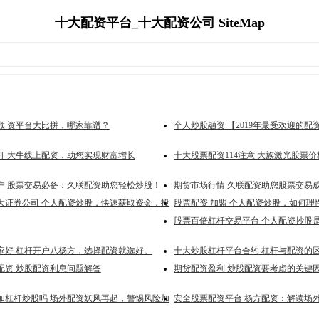
十大配资平台_十大配资公司 SiteMap
顾 资平台大比拼，哪家靠谱？
个人炒股融资 【2019年最受欢迎的配
杆 大牛线上配资，助您实现财富增长
十大股票配资114注意 大族激光股票
户 股票交易必备：久联配资助您轻松炒股！
期货市场行情 久联配资助您股票交易
大证券公司 个人配资炒股，快速获取资金，投
股票配资 加盟 个人配资炒股，如何理
股票百倍杠杆交易平台 个人配资抄股
家好 杠杆开户八杨方，选择配资就选好。
十大炒股杠杆平台合约 杠杆与配资的
配资 炒股配资利息问题解答
期货配资盈利 炒股配资要考虑的关键
加杠杆炒股吗 场外配资妖风再起，警惕风险加
安全股票配资平台 杨方配资：解读场