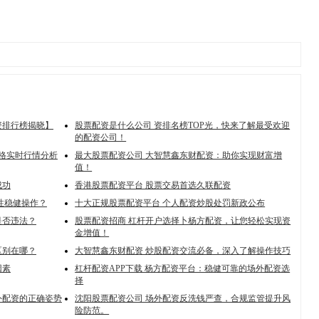
资排行榜揭晓】
股票配资是什么公司 资排名榜TOP光，快来了解最受欢迎
的配资公司！
价格实时行情分析
最大股票配资公司 大智慧鑫东财配资：助你实现财富增
值！
成功
香港股票配资平台 股票交易首选久联配资
性稳健操作？
十大正规股票配资平台 个人配资炒股处罚新政公布
是否违法？
股票配资招商 杠杆开户选择卜杨方配资，让您轻松实现资
金增值！
区别在哪？
大智慧鑫东财配资 炒股配资交流必备，深入了解操作技巧
因素
杠杆配资APP下载 杨方配资平台：稳健可靠的场外配资选
择
外配资的正确姿势
沈阳股票配资公司 场外配资反洗钱严查，合规监管提升风
险防范。