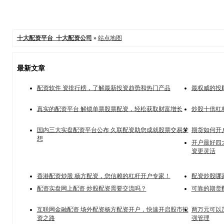
十大配资平台_十大配资公司
»
站点地图
最新文章
配资软件 资排行榜，了解最新投资趋势和热门产品
最权威的投
真实的配资平台 解锁单票股票配资，轻松获取财富增长
炒股十倍杠
国内三大实盘配资平台公布 久联配资助您成就股票交易梦
期货如何开
想
开户最好四
资更灵活
香港配资炒股 杨方配资，您信赖的杠杆开户专家！
配资炒股哪
配资实盘网上配资 炒股配资需要交流吗？
可靠的期货
互联网金融配资 场外配资杨方配资开户，快速开启股市投
两万元可以
资之路
强管理