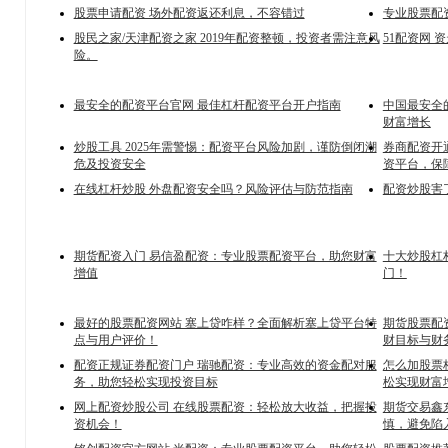
股票申请配资 场外配资返还利息，不容错过
专业股票配
股民之家/天津配资之家 2019年配资整顿，投资者需注意风
51配资网 
险。
最安全的配资平台官网 最佳杠杆配资平台开户指南
中国最安全
财富增长
炒股工具 2025年需警惕：配资平台风险加剧，谨防倒闭潮
券商配资开通
危及投资安全
资平台，保
在线杠杆炒股 外盘配资安全吗？风险评估与防范指南
配资炒股害
期货配资入门 易信盈配资：专业股票配资平台，助您财富
十大炒股杠
增值
门！
最好的股票配资网站 塞上贷咋样？全面解析塞上贷平台特
期货股票配
点与用户评价！
财目标与财
配资正规证券配资门户 瑞驰配资：专业高效的资金配对服
怎么加股票
务，助您轻松实现投资目标
松实现财富
网上配资炒股公司 在线股票配资：轻松放大收益，把握投
期货交易鑫
资机会！
慎，避免陷