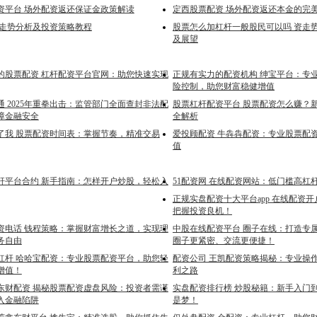
资平台 场外配资返还保证金政策解读
定西股票配资 场外配资返还本金的完
资走势分析及投资策略教程
股票怎么加杠杆一般股民可以吗 资走
及展望
的股票配资 杠杆配资平台官网：助您快速实现
正规有实力的配资机构 绅宝平台：专
险控制，助您财富稳健增值
 2025年重拳出击：监管部门全面查封非法配
股票杠杆配资平台 股票配资怎么赚？
障金融安全
全解析
了我 股票配资时间表：掌握节奏，精准交易
爱投顾配资 牛犇犇配资：专业股票配
值
杆平台合约 新手指南：怎样开户炒股，轻松入
51配资网 在线配资网站：低门槛高杠
正规实盘配资十大平台app 在线配资
把握投资良机！
资电话 钱程策略：掌握财富增长之道，实现理
中股在线配资平台 圈子在线：打造专
务自由
圈子更紧密、交流更便捷！
杠杆 哈哈宝配资：专业股票配资平台，助您轻
配资公司 王凯配资策略揭秘：专业操
增值！
利之路
东财配资 揭秘股票配资虚盘风险：投资者需谨
实盘配资排行榜 炒股秘籍：新手入门
入金融陷阱
是梦！