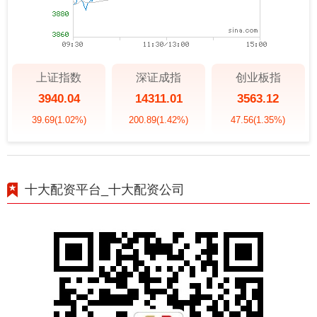
上证指数
深证成指
创业板指
3940.04
14311.01
3563.12
39.69
(1.02%)
200.89
(1.42%)
47.56
(1.35%)
十大配资平台_十大配资公司