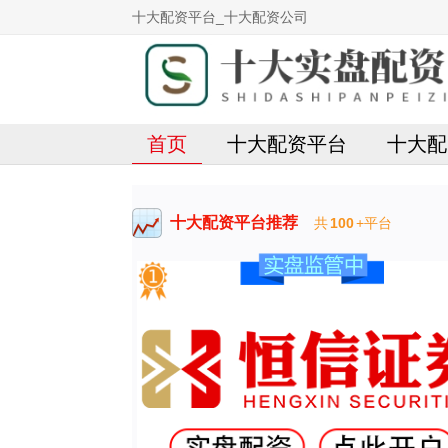
十大配资平台_十大配资公司
首页
十大配资平台
十大配
十大配资平台推荐
共
100
+平台