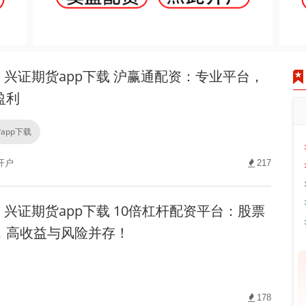
兴证期货app下载 沪赢通配资：专业平台，
盈利
app下载
开户
217
兴证期货app下载 10倍杠杆配资平台：股票
，高收益与风险并存！
178