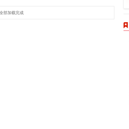
全部加载完成