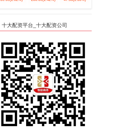
十大配资平台_十大配资公司