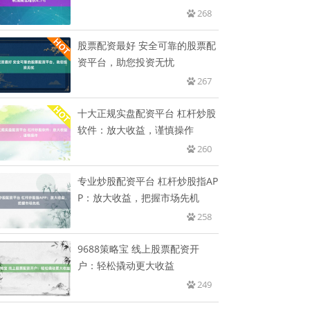
268
股票配资最好 安全可靠的股票配
资平台，助您投资无忧
267
十大正规实盘配资平台 杠杆炒股
软件：放大收益，谨慎操作
260
专业炒股配资平台 杠杆炒股指AP
P：放大收益，把握市场先机
258
9688策略宝 线上股票配资开
户：轻松撬动更大收益
249