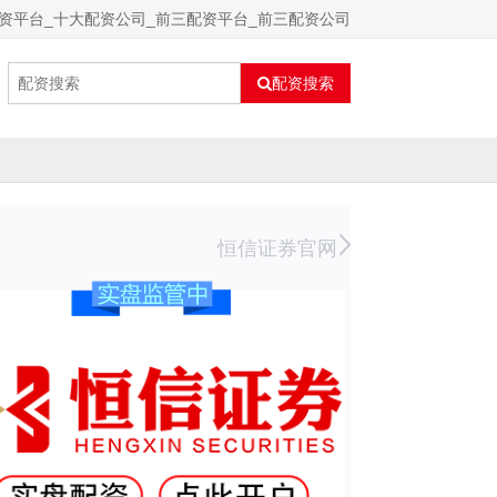
资平台_十大配资公司_前三配资平台_前三配资公司
配资搜索
恒信证券官网