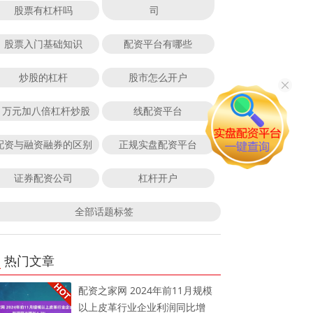
股票有杠杆吗
司
股票入门基础知识
配资平台有哪些
炒股的杠杆
股市怎么开户
1万元加八倍杠杆炒股
线配资平台
配资与融资融券的区别
正规实盘配资平台
证券配资公司
杠杆开户
全部话题标签
热门文章
配资之家网 2024年前11月规模
以上皮革行业企业利润同比增