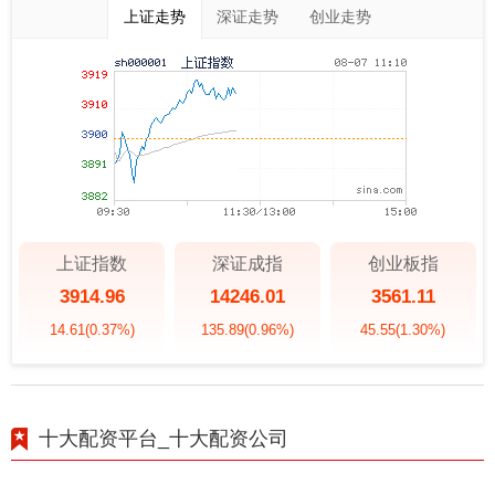
上证走势
深证走势
创业走势
上证指数
深证成指
创业板指
3914.96
14246.01
3561.11
14.61
(0.37%)
135.89
(0.96%)
45.55
(1.30%)
十大配资平台_十大配资公司