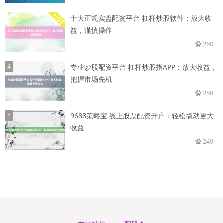
十大正规实盘配资平台 杠杆炒股软件：放大收
益，谨慎操作
260
4
专业炒股配资平台 杠杆炒股指APP：放大收益，
把握市场先机
258
5
9688策略宝 线上股票配资开户：轻松撬动更大
收益
249