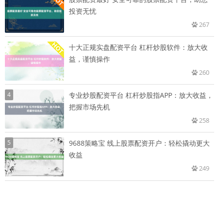
投资无忧
267
十大正规实盘配资平台 杠杆炒股软件：放大收
益，谨慎操作
260
4
专业炒股配资平台 杠杆炒股指APP：放大收益，
把握市场先机
258
5
9688策略宝 线上股票配资开户：轻松撬动更大
收益
249