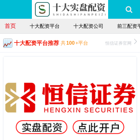
首页
十大配资平台
十大配资公司
前三配资
十大配资平台推荐
恒信证券官网
共
100
+平台