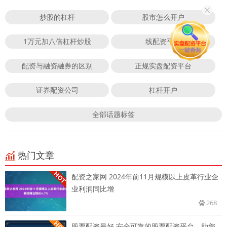
炒股的杠杆
股市怎么开户
1万元加八倍杠杆炒股
线配资平台
配资与融资融券的区别
正规实盘配资平台
证券配资公司
杠杆开户
全部话题标签
热门文章
配资之家网 2024年前11月规模以上皮革行业企
业利润同比增
268
股票配资最好 安全可靠的股票配资平台，助您