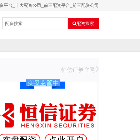
资平台_十大配资公司_前三配资平台_前三配资公司
配资搜索
恒信证券官网