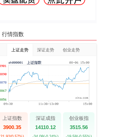
行情指数
上证走势
深证走势
创业走势
上证指数
深证成指
创业板指
3900.35
14110.12
3515.56
21.92
(0.57%)
-34.08
(-0.24%)
-19.58
(-0.55%)