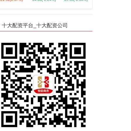
十大配资平台_十大配资公司