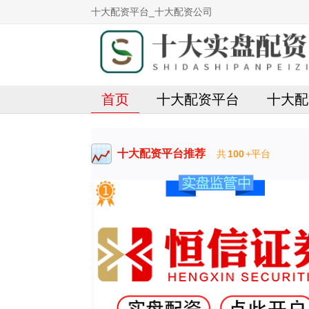
十大配资平台_十大配资公司
首页
十大配资平台
十大配
十大配资平台推荐
共
100
+平台