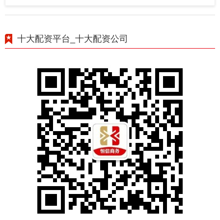
十大配资平台_十大配资公司