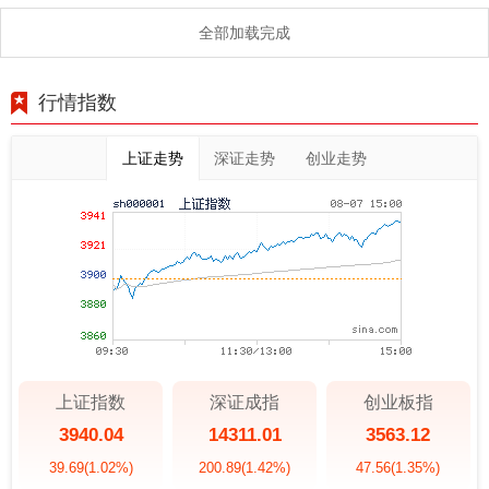
全部加载完成
行情指数
上证走势
深证走势
创业走势
上证指数
深证成指
创业板指
3940.04
14311.01
3563.12
39.69
(1.02%)
200.89
(1.42%)
47.56
(1.35%)