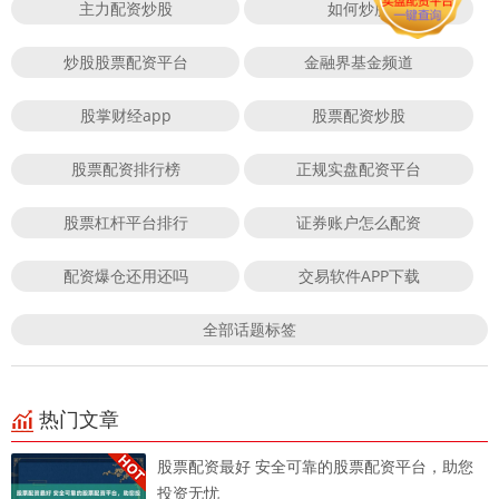
主力配资炒股
如何炒股
炒股股票配资平台
金融界基金频道
股掌财经app
股票配资炒股
股票配资排行榜
正规实盘配资平台
股票杠杆平台排行
证券账户怎么配资
配资爆仓还用还吗
交易软件APP下载
全部话题标签
热门文章
股票配资最好 安全可靠的股票配资平台，助您
投资无忧