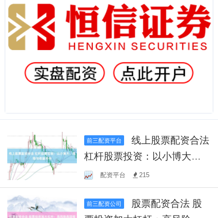
线上股票配资合法
前三配资平台
杠杆股票投资：以小博大，
风险与收益并存
配资平台
215
股票配资合法 股
前三配资公司