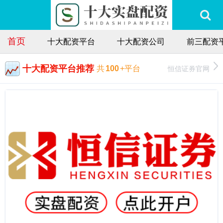
首页
十大配资平台
十大配资公司
前三配资
十大配资平台推荐
恒信证券官网
共
100
+平台