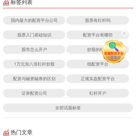
标签列表
国内最大的配资平台公司
股票有杠杆吗
股票入门基础知识
配资平台有哪些
股市怎么开户
炒股的杠杆
1万元加八倍杠杆炒股
线配资平台
配资与融资融券的区别
正规实盘配资平台
证券配资公司
杠杆开户
全部话题标签
热门文章