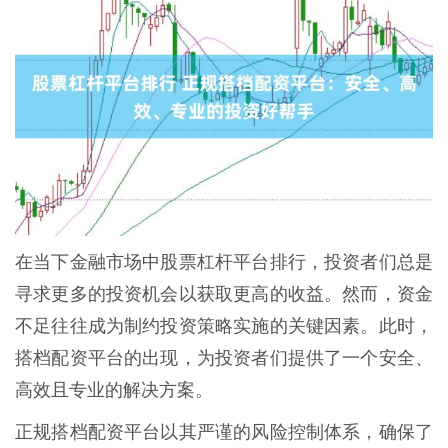
在当下金融市场中股票杠杆平台排行，投资者们总是
寻求更多的投资机会以获取更高的收益。然而，资金
不足往往成为制约投资策略实施的关键因素。此时，
搭档配资平台的出现，为投资者们提供了一个安全、
高效且专业的解决方案。
正规搭档配资平台以其严谨的风险控制体系，确保了