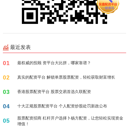
最近发表
01
最权威的投顾 资平台大比拼，哪家靠谱？
02
真实的配资平台 解锁单票股票配资，轻松获取财富增长
03
香港股票配资平台 股票交易首选久联配资
04
十大正规股票配资平台 个人配资炒股处罚新政公布
股票配资招商 杠杆开户选择卜杨方配资，让您轻松实现资金
05
增值！