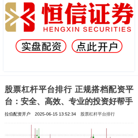
股票杠杆平台排行 正规搭档配资平
台：安全、高效、专业的投资好帮手
股票杠杆平台排行
拉伯配资开户
2025-06-15 13:52:34