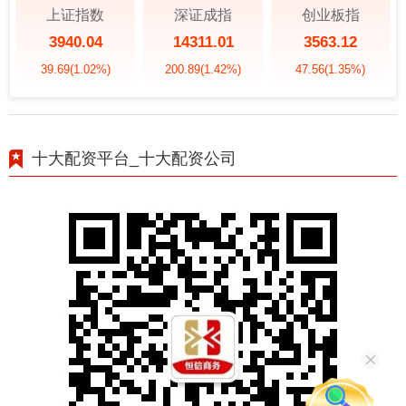
上证指数
深证成指
创业板指
3940.04
14311.01
3563.12
39.69
(1.02%)
200.89
(1.42%)
47.56
(1.35%)
十大配资平台_十大配资公司