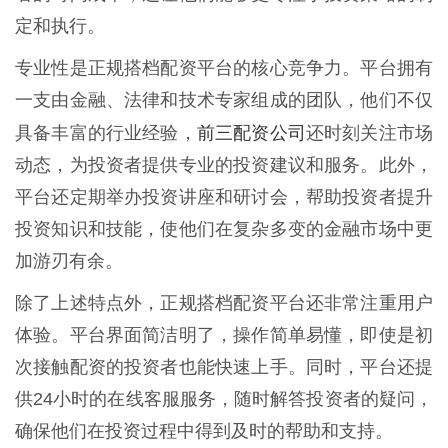
定和执行。
专业性是正规搭档配资平台的核心竞争力。平台拥有
一支由金融、法律和技术专家组成的团队，他们不仅
前三配资公司
具备丰富的行业经验，
还时刻关注市场
动态，为投资者提供专业的投资建议和服务。此外，
平台还定期举办投资讲座和研讨会，帮助投资者提升
投资知识和技能，使他们在复杂多变的金融市场中更
加游刃有余。
除了上述特点外，正规搭档配资平台还非常注重用户
体验。平台界面简洁明了，操作简单易懂，即使是初
次接触配资的投资者也能快速上手。同时，平台还提
供24小时的在线客服服务，随时解答投资者的疑问，
确保他们在投资过程中得到及时的帮助和支持。