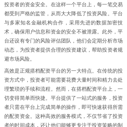
投资者的资金安全。在这样一个平台上，每一笔交易
都受到严格的监管，从而大大降低了投资风险。平台
与多家知名金融机构合作，采用先进的数据加密技
术，确保用户信息和资金的安全不被泄露。此外，平
台还设有专门的风险评估团队，他们会定期分析市场
动态，为投资者提供合理的投资建议，帮助投资者规
避市场风险。
高效是正规搭档配资平台的另一大特点。在传统的投
资方式中，投资者可能需要花费大量时间和精力去处
理繁琐的手续和流程。然而，在搭档配资平台上，一
切变得简单而快捷。平台提供了一站式的服务，投资
者只需在平台上完成简单的操作，即可快速获得所需
的配资资金。这种高效的服务模式，不仅节省了投资
者的时间成本，还让他们能够更专注于投资策略的制