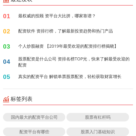
01
最权威的投顾 资平台大比拼，哪家靠谱？
02
配资软件 资排行榜，了解最新投资趋势和热门产品
03
个人炒股融资 【2019年最受欢迎的配资排行榜揭晓】
股票配资是什么公司 资排名榜TOP光，快来了解最受欢迎的
04
配资
05
真实的配资平台 解锁单票股票配资，轻松获取财富增长
标签列表
国内最大的配资平台公司
股票有杠杆吗
配资平台有哪些
股票入门基础知识