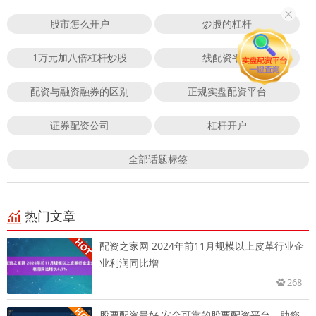
股市怎么开户
炒股的杠杆
1万元加八倍杠杆炒股
线配资平台
配资与融资融券的区别
正规实盘配资平台
证券配资公司
杠杆开户
全部话题标签
热门文章
配资之家网 2024年前11月规模以上皮革行业企
业利润同比增
268
股票配资最好 安全可靠的股票配资平台，助您