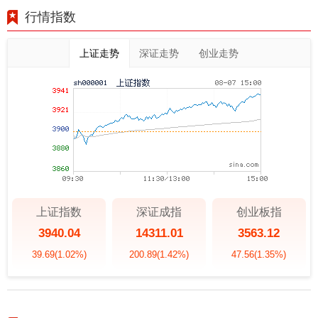
行情指数
上证走势
深证走势
创业走势
上证指数
深证成指
创业板指
3940.04
14311.01
3563.12
39.69
(1.02%)
200.89
(1.42%)
47.56
(1.35%)