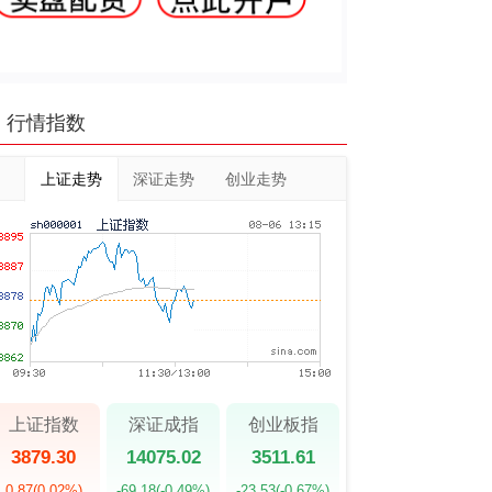
行情指数
上证走势
深证走势
创业走势
上证指数
深证成指
创业板指
3879.30
14075.02
3511.61
0.87
(0.02%)
-69.18
(-0.49%)
-23.53
(-0.67%)