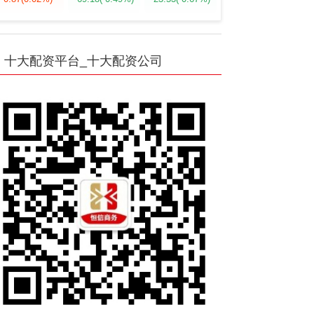
十大配资平台_十大配资公司