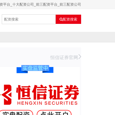
资平台_十大配资公司_前三配资平台_前三配资公司
配资搜索
恒信证券官网