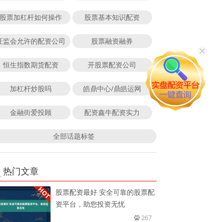
股票加杠杆如何操作
股票基本知识配资
证监会允许的配资公司
股票融资融券
恒生指数期货配资
开股票配资公司
加杠杆炒股吗
皓鼎中心/鼎皓运网
金融街爱投顾
配资鑫牛配资实力
全部话题标签
热门文章
股票配资最好 安全可靠的股票配
资平台，助您投资无忧
267