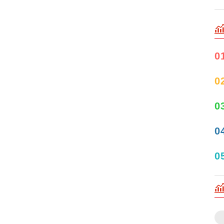
0
0
0
0
0