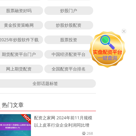
股票融资好吗
炒股门户
黄金投资策略网
炒股炒股配资
2025年炒股软件下载
股票投资
期货配资平台门户
中国经济配资平台
网上期货配资
全国配资平台排名
全部话题标签
热门文章
配资之家网 2024年前11月规模
以上皮革行业企业利润同比增
268