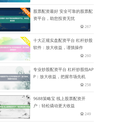
股票配资最好 安全可靠的股票配
资平台，助您投资无忧
267
十大正规实盘配资平台 杠杆炒股
软件：放大收益，谨慎操作
260
专业炒股配资平台 杠杆炒股指AP
P：放大收益，把握市场先机
258
9688策略宝 线上股票配资开
户：轻松撬动更大收益
249