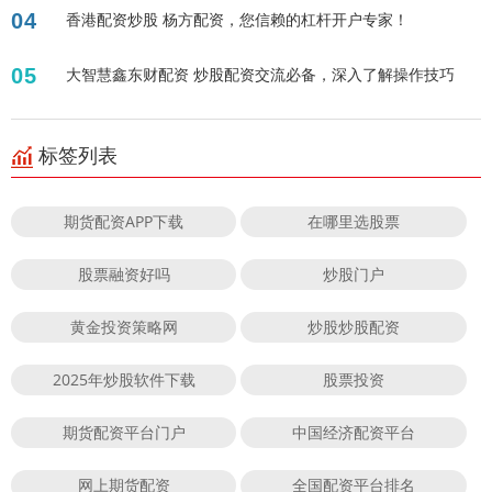
04
香港配资炒股 杨方配资，您信赖的杠杆开户专家！
05
大智慧鑫东财配资 炒股配资交流必备，深入了解操作技巧
标签列表
期货配资APP下载
在哪里选股票
股票融资好吗
炒股门户
黄金投资策略网
炒股炒股配资
2025年炒股软件下载
股票投资
期货配资平台门户
中国经济配资平台
网上期货配资
全国配资平台排名