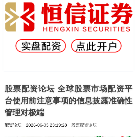
股票配资论坛 全球股票市场配资平
台使用前注意事项的信息披露准确性
管理对极端
股票配资论坛
配资论坛
2026-06-03 23:19:28