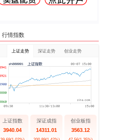
行情指数
上证走势
深证走势
创业走势
上证指数
深证成指
创业板指
3940.04
14311.01
3563.12
39.69
(1.02%)
200.89
(1.42%)
47.56
(1.35%)