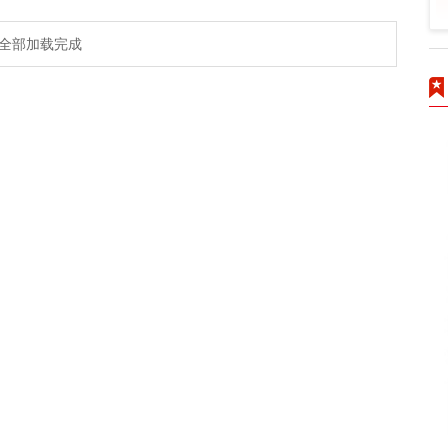
全部加载完成