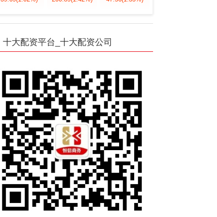
十大配资平台_十大配资公司