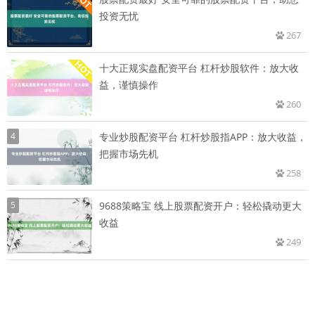
投资无忧
267
十大正规实盘配资平台 杠杆炒股软件：放大收
益，谨慎操作
260
4
专业炒股配资平台 杠杆炒股指APP：放大收益，
把握市场先机
258
5
9688策略宝 线上股票配资开户：轻松撬动更大
收益
249