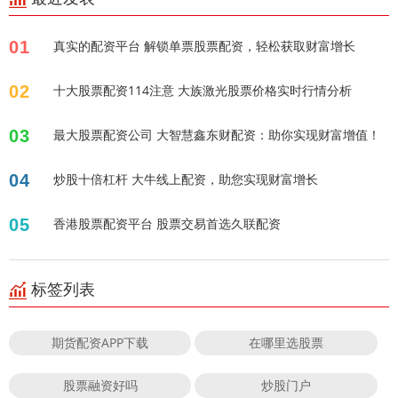
01
真实的配资平台 解锁单票股票配资，轻松获取财富增长
02
十大股票配资114注意 大族激光股票价格实时行情分析
03
最大股票配资公司 大智慧鑫东财配资：助你实现财富增值！
04
炒股十倍杠杆 大牛线上配资，助您实现财富增长
05
香港股票配资平台 股票交易首选久联配资
标签列表
期货配资APP下载
在哪里选股票
股票融资好吗
炒股门户