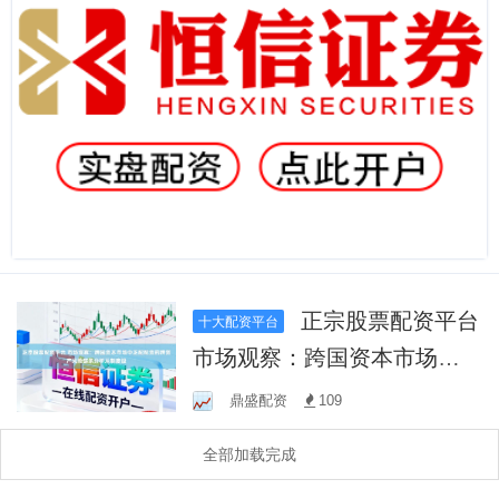
正宗股票配资平台
十大配资平台
市场观察：跨国资本市场中
正配配资的跨资产风险链条
鼎盛配资
109
分析从制度设
全部加载完成