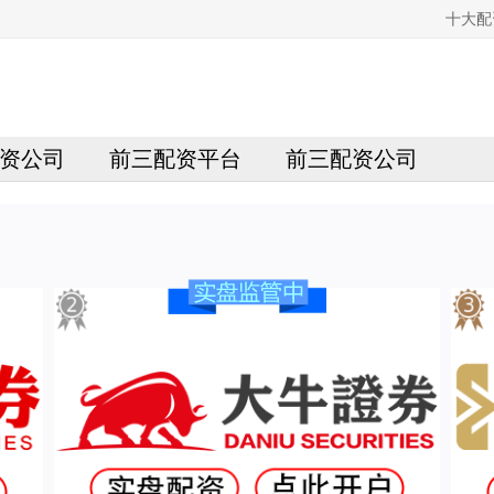
十大配
资公司
前三配资平台
前三配资公司