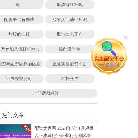
司
股票有杠杆吗
配资平台有哪些
股票入门基础知识
炒股的杠杆
股市怎么开户
1万元加八倍杠杆炒股
线配资平台
配资与融资融券的区别
正规实盘配资平台
证券配资公司
杠杆开户
全部话题标签
热门文章
配资之家网 2024年前11月规模
以上皮革行业企业利润同比增