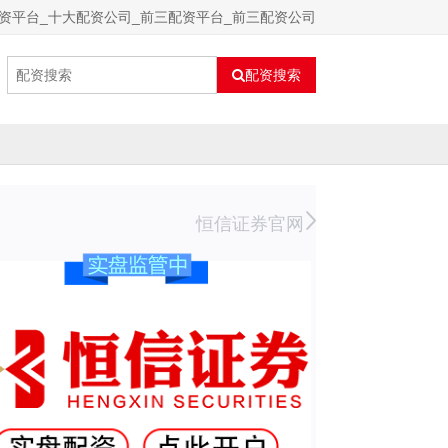
资平台_十大配资公司_前三配资平台_前三配资公司
配资搜索
恒信证券官网