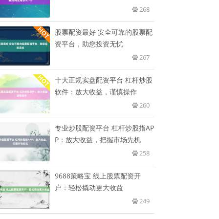
268
股票配资最好 安全可靠的股票配
资平台，助您投资无忧
267
十大正规实盘配资平台 杠杆炒股
软件：放大收益，谨慎操作
260
专业炒股配资平台 杠杆炒股指AP
P：放大收益，把握市场先机
258
9688策略宝 线上股票配资开
户：轻松撬动更大收益
249