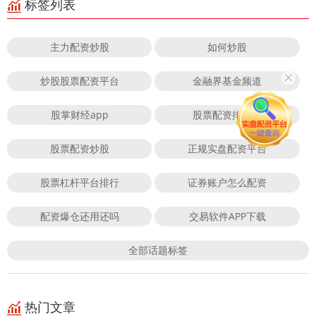
标签列表
主力配资炒股
如何炒股
炒股股票配资平台
金融界基金频道
股掌财经app
股票配资排行榜
股票配资炒股
正规实盘配资平台
股票杠杆平台排行
证券账户怎么配资
配资爆仓还用还吗
交易软件APP下载
全部话题标签
热门文章