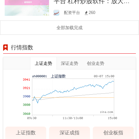
平台 杠杆炒股软件：放大收
益，谨慎操作
配资平台
260
全部加载完成
行情指数
上证走势
深证走势
创业走势
上证指数
深证成指
创业板指