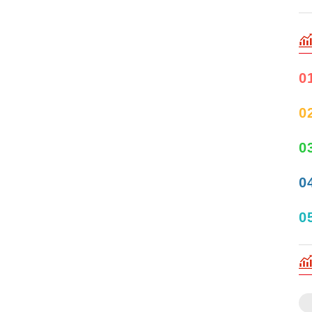
0
0
0
0
0