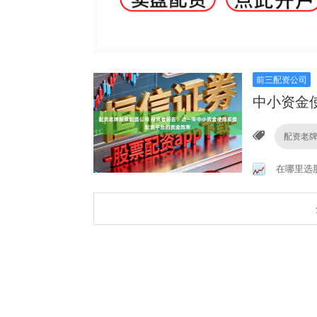
前三配资公司
中小资金
配资老
在哪里选