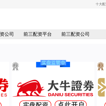
十大配
资公司
前三配资平台
前三配资公司