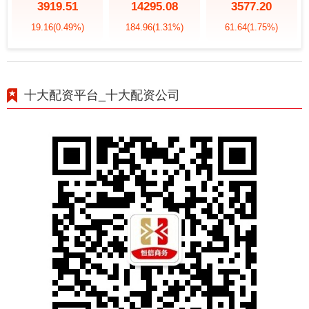
3919.51
14295.08
3577.20
19.16
(0.49%)
184.96
(1.31%)
61.64
(1.75%)
十大配资平台_十大配资公司