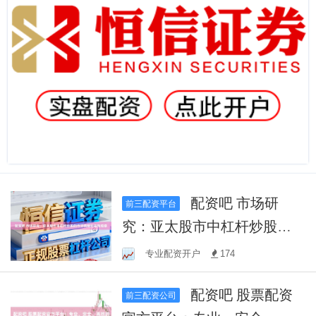
配资吧 市场研
前三配资平台
究：亚太股市中杠杆炒股的
市场情绪阶段性观察
专业配资开户
174
配资吧 股票配资
前三配资公司