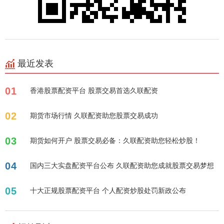
最近发表
01
香港股票配资平台 股票交易首选久联配资
02
期货市场行情 久联配资助您股票交易成功
03
期货如何开户 股票交易必备：久联配资助您轻松炒股！
04
国内三大实盘配资平台公布 久联配资助您成就股票交易梦想
05
十大正规股票配资平台 个人配资炒股处罚新政公布