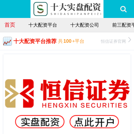
首页
十大配资平台
十大配资公司
前三配资
十大配资平台推荐
恒信证券官网
共
100
+平台