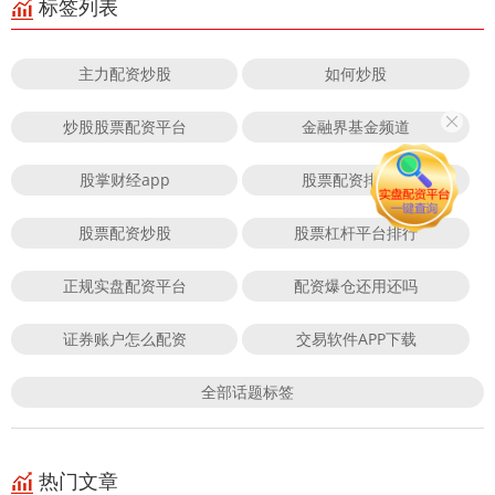
标签列表
主力配资炒股
如何炒股
炒股股票配资平台
金融界基金频道
股掌财经app
股票配资排行榜
股票配资炒股
股票杠杆平台排行
正规实盘配资平台
配资爆仓还用还吗
证券账户怎么配资
交易软件APP下载
全部话题标签
热门文章