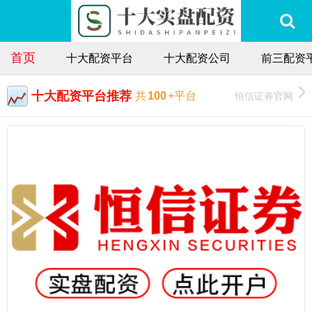
首页
十大配资平台
十大配资公司
前三配资
十大配资平台推荐
恒信证券官网
共
100
+平台