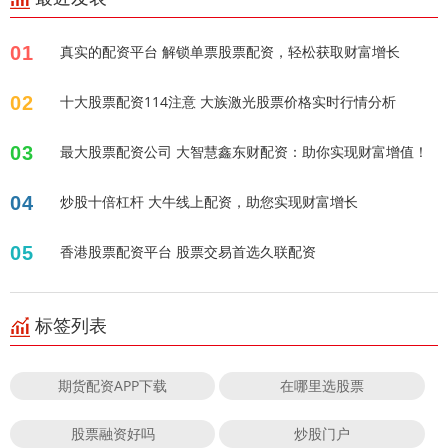
01
真实的配资平台 解锁单票股票配资，轻松获取财富增长
02
十大股票配资114注意 大族激光股票价格实时行情分析
03
最大股票配资公司 大智慧鑫东财配资：助你实现财富增值！
04
炒股十倍杠杆 大牛线上配资，助您实现财富增长
05
香港股票配资平台 股票交易首选久联配资
标签列表
期货配资APP下载
在哪里选股票
股票融资好吗
炒股门户