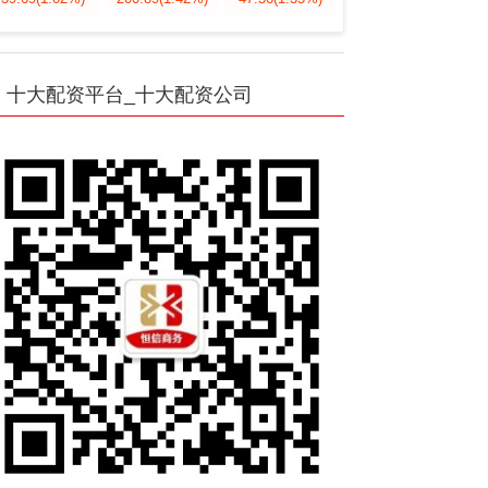
十大配资平台_十大配资公司