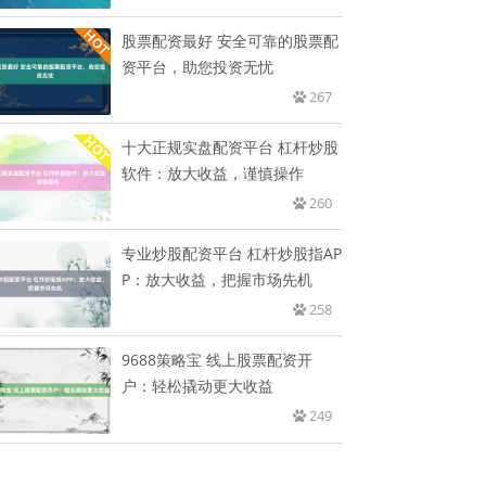
股票配资最好 安全可靠的股票配
资平台，助您投资无忧
267
十大正规实盘配资平台 杠杆炒股
软件：放大收益，谨慎操作
260
专业炒股配资平台 杠杆炒股指AP
P：放大收益，把握市场先机
258
9688策略宝 线上股票配资开
户：轻松撬动更大收益
249