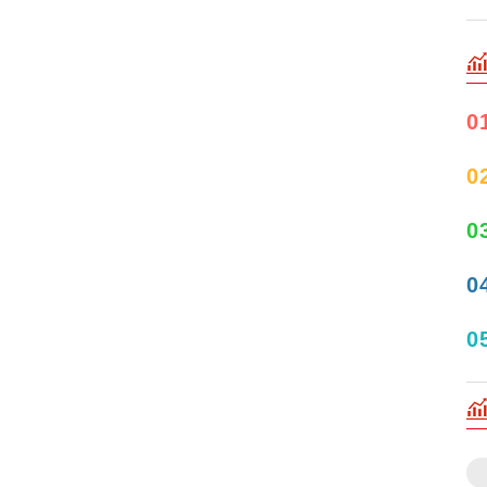
0
0
0
0
0