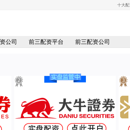
十大配
资公司
前三配资平台
前三配资公司