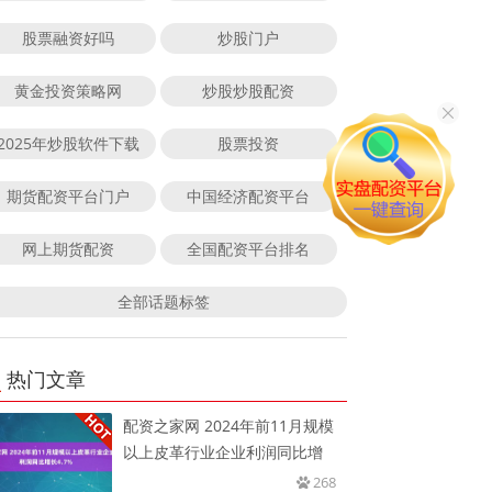
股票融资好吗
炒股门户
黄金投资策略网
炒股炒股配资
2025年炒股软件下载
股票投资
期货配资平台门户
中国经济配资平台
网上期货配资
全国配资平台排名
全部话题标签
热门文章
配资之家网 2024年前11月规模
以上皮革行业企业利润同比增
268