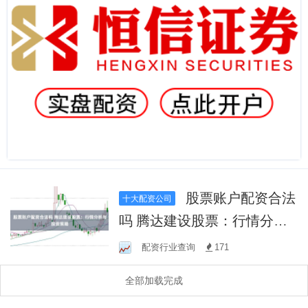
股票账户配资合法
十大配资公司
吗 腾达建设股票：行情分析
与投资策略
配资行业查询
171
全部加载完成