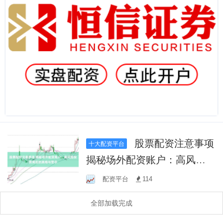
股票配资注意事项
十大配资平台
揭秘场外配资账户：高风险
投资背后的真相与警示
配资平台
114
全部加载完成