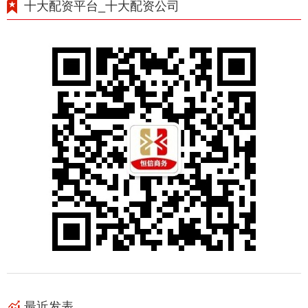
十大配资平台_十大配资公司
最近发表