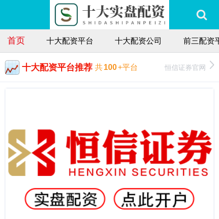
首页
十大配资平台
十大配资公司
前三配资
十大配资平台推荐
恒信证券官网
共
100
+平台