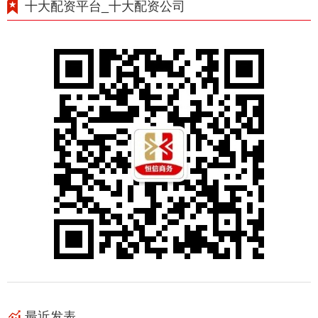
十大配资平台_十大配资公司
最近发表