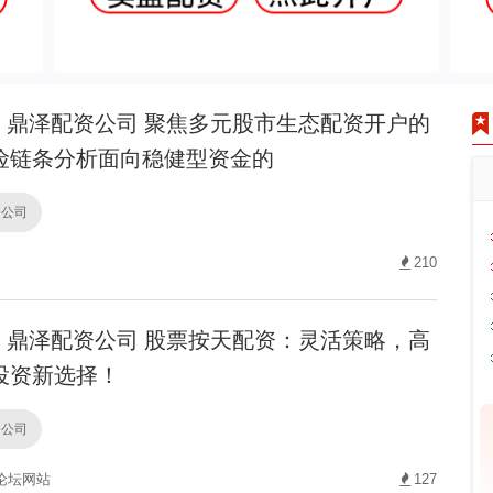
鼎泽配资公司 聚焦多元股市生态配资开户的
险链条分析面向稳健型资金的
资公司
210
鼎泽配资公司 股票按天配资：灵活策略，高
投资新选择！
资公司
论坛网站
127