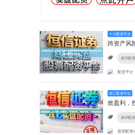
十大配资平台
跨资产风
鼎泽配
配资平台
前三配资平台
效盈利，
鼎泽配
股票配资