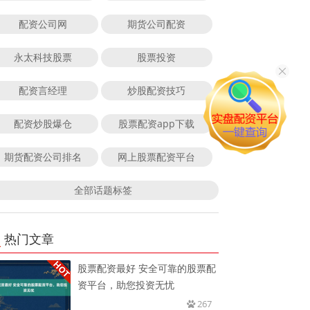
配资公司网
期货公司配资
永太科技股票
股票投资
配资言经理
炒股配资技巧
配资炒股爆仓
股票配资app下载
期货配资公司排名
网上股票配资平台
全部话题标签
热门文章
股票配资最好 安全可靠的股票配
资平台，助您投资无忧
267