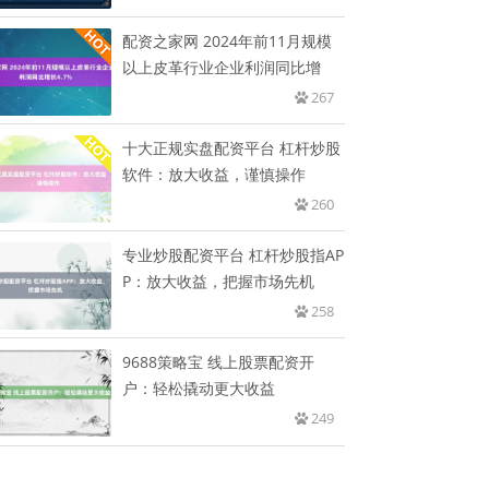
配资之家网 2024年前11月规模
以上皮革行业企业利润同比增
267
十大正规实盘配资平台 杠杆炒股
软件：放大收益，谨慎操作
260
专业炒股配资平台 杠杆炒股指AP
P：放大收益，把握市场先机
258
9688策略宝 线上股票配资开
户：轻松撬动更大收益
249