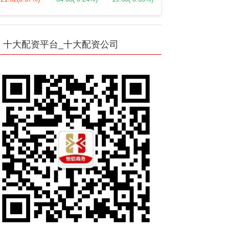
十大配资平台_十大配资公司