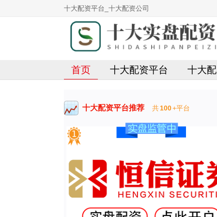
十大配资平台_十大配资公司
首页
十大配资平台
十大配
十大配资平台推荐
共
100
+平台