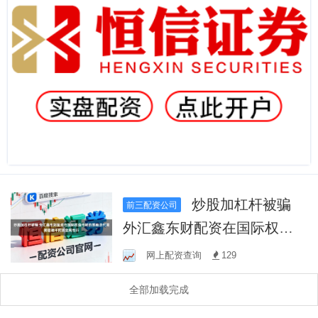
炒股加杠杆被骗
前三配资公司
外汇鑫东财配资在国际权益
市场的策略迭代周期管理不
网上配资查询
129
同资金属性行
全部加载完成