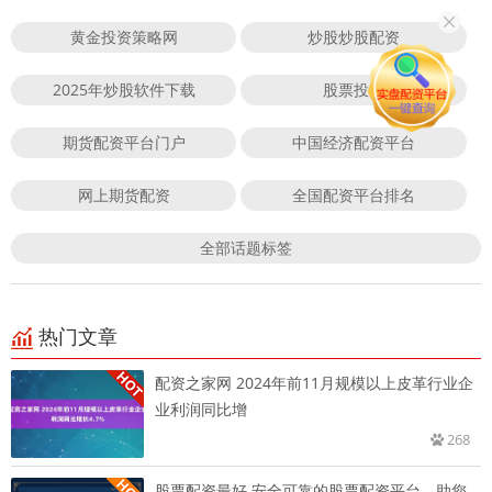
黄金投资策略网
炒股炒股配资
2025年炒股软件下载
股票投资
期货配资平台门户
中国经济配资平台
网上期货配资
全国配资平台排名
全部话题标签
热门文章
配资之家网 2024年前11月规模以上皮革行业企
业利润同比增
268
股票配资最好 安全可靠的股票配资平台，助您