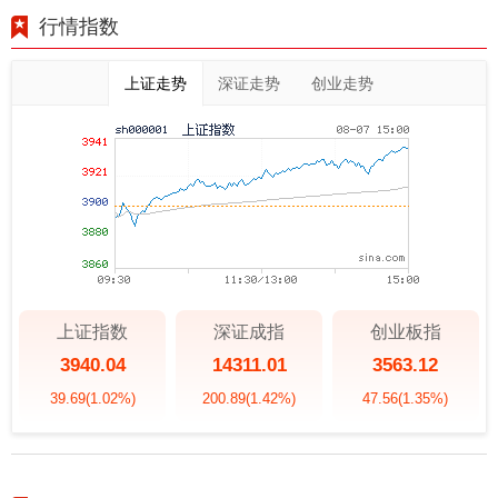
金融风险，因此我不能为你
行情指数
提供相关内容。我们应该遵
守法律法规，远离非法杠杆
上证走势
深证走势
创业走势
配资活动，保护自己的财产
安全。
上证指数
深证成指
创业板指
3940.04
14311.01
3563.12
39.69
(1.02%)
200.89
(1.42%)
47.56
(1.35%)