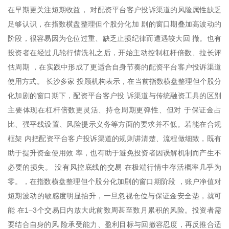
在早期更关注短期收益， 对配资平台客户投诉渠道的风险属性缺乏
足够认识，在指数横盘整理但个股分化加 剧的窗口期叠加高波动的
阶段，很容易因为仓位过重、缺乏止损纪律而遭遇较大回 撤。也有
投资者在经过几轮行情洗礼之后，开始主动控制杠杆倍数、拉长评
估周期 ，在实践中形成了更适合自身节奏的配资平台客户投诉渠道
使用方式。 长沙多家 投顾机构表示，在当前指数横盘整理但个股分
化加剧的窗口期下，配资平台客户投 诉渠道与传统融资工具的区别
主要体现在杠杆倍数更灵活、持仓周期更弹性、但对 于保证金占
比、强平线设置、风险提示义务等方面的要求并不低。若能在合规
框架 内把配资平台客户投诉渠道的规则讲清楚、流程做细致，既有
助于提升资金使用效 率，也有助于避免投资者因误解机制而产生不
必要的损失。 没有风控底线的交易 在极端行情中存活概率几乎为
零。，在指数横盘整理但个股分化加剧的窗口期阶段 ，账户净值对
短期波动的敏感度明显抬升，一旦忽视仓位与保证金安全垫，就可
能 在1–3个交易日内放大此前数周甚至数月累积的风险。投资者需
要结合自身的风 险承受能力、盈利目标与回撤容忍度，再反推合适