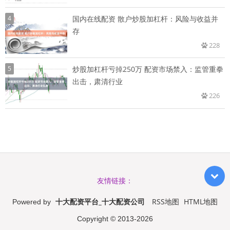
4
国内在线配资 散户炒股加杠杆：风险与收益并
存
228
5
炒股加杠杆亏掉250万 配资市场禁入：监管重拳
出击，肃清行业
226
友情链接：
十大配资平台_十大配资公司
RSS地图
HTML地图
Powered by
Copyright
© 2013-2026