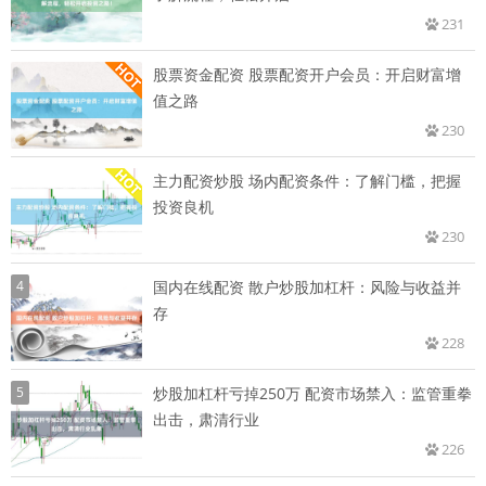
231
股票资金配资 股票配资开户会员：开启财富增
值之路
230
主力配资炒股 场内配资条件：了解门槛，把握
投资良机
230
4
国内在线配资 散户炒股加杠杆：风险与收益并
存
228
5
炒股加杠杆亏掉250万 配资市场禁入：监管重拳
出击，肃清行业
226