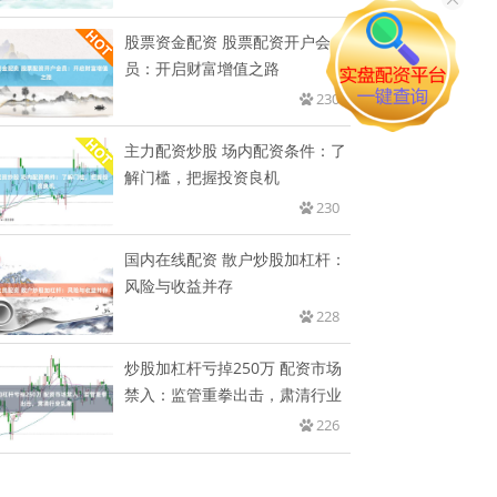
股票资金配资 股票配资开户会
员：开启财富增值之路
230
主力配资炒股 场内配资条件：了
解门槛，把握投资良机
230
国内在线配资 散户炒股加杠杆：
风险与收益并存
228
炒股加杠杆亏掉250万 配资市场
禁入：监管重拳出击，肃清行业
226