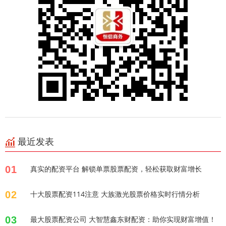
最近发表
01
真实的配资平台 解锁单票股票配资，轻松获取财富增长
02
十大股票配资114注意 大族激光股票价格实时行情分析
03
最大股票配资公司 大智慧鑫东财配资：助你实现财富增值！