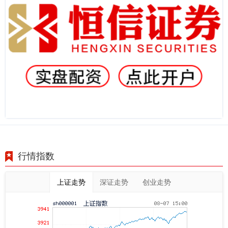
行情指数
上证走势
深证走势
创业走势