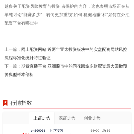
越多关于配资风险教育与投资 者保护的内容，这也表明市场正在从
单纯讨论“能赚多少”，转向更加重视“如何 稳健地赚”和“如何在外汇
配资平台有哪些中
网上配资网站 近两年亚太投资板块中的实盘配资网站风控
上一篇：
流程标准化统计特征验证
期货直播平台 亚洲股市中的同花顺鑫东财配资最大回撤预
下一篇：
警典型样本剖析
行情指数
上证走势
深证走势
创业走势