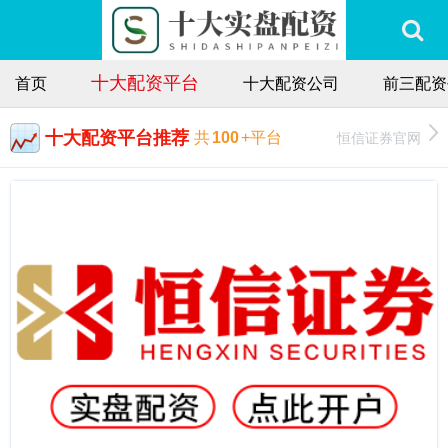
十大配资平台
首页
十大配资公司
前三配资
十大配资平台推荐
恒信证券官网
共
100
+平台