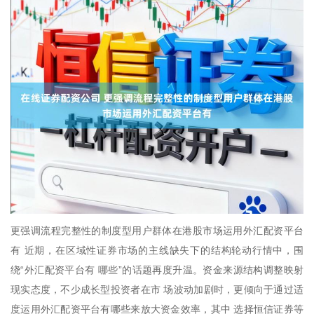
更强调流程完整性的制度型用户群体在港股市场运用外汇配资平台
有 近期，在区域性证券市场的主线缺失下的结构轮动行情中，围
绕“外汇配资平台有 哪些”的话题再度升温。资金来源结构调整映射
现实态度，不少成长型投资者在市 场波动加剧时，更倾向于通过适
度运用外汇配资平台有哪些来放大资金效率，其中 选择恒信证券等