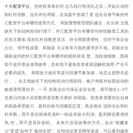
十大配资平台
。也有投资者在经 过几轮行情洗礼之后，开始主动控
制杠杆倍数、拉长评估周期，在实践中形成了更 适合自身节奏的外
汇配资平台有哪些使用方式。 风险预警模型团队建议，在当前 主线
缺失下的结构轮动行情下，外汇配资平台有哪些与传统融资工具的
区别主要体 现在杠杆倍数更灵活、持仓周期更弹性、但对于保证金
占比、强平线设置、风险提 示义务等方面的要求并不低。若能在合
规框架内把外汇配资平台有哪些的规则讲清 楚、流程做细致，既有
助于提升资金使用效率，也有助于避免投资者因误解机制而 产生不
必要的损失。 单阴放大效应常提示回撤节奏加速，动态止损势在必
行。， 在主线缺失下的结构轮动行情阶段，账户净值对短期波动的
敏感度明显抬升，一旦 忽视仓位与保证金安全垫，就可能在1–3个
交易日内放大此前数周甚至数月累积 的风险。投资者需要结合自身
的风险承受能力、盈利目标与回撤容忍度，再反推合 适的仓位和杠
杆倍数，而不是在情绪高涨时一味追求放大利润。盈利期也要维持
风 控，而不是盲目放松。 未来行业讲故事的方式，会从“能赚多
少”变成“如何不 输掉全部”。在恒信证券官网等渠道，可以看到越来