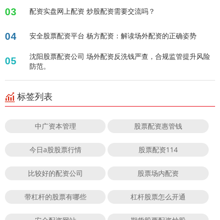
03
配资实盘网上配资 炒股配资需要交流吗？
04
安全股票配资平台 杨方配资：解读场外配资的正确姿势
沈阳股票配资公司 场外配资反洗钱严查，合规监管提升风险
05
防范。
标签列表
中广资本管理
股票配资惠管钱
今日a股股票行情
股票配资114
比较好的配资公司
股票场内配资
带杠杆的股票有哪些
杠杆股票怎么开通