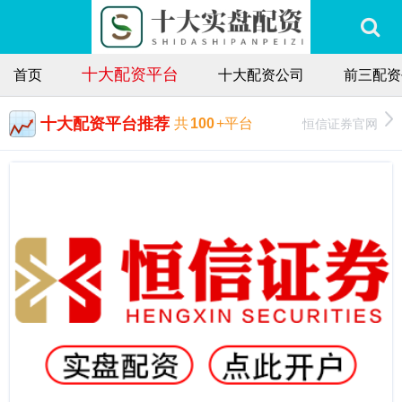
十大配资平台
首页
十大配资公司
前三配资
十大配资平台推荐
恒信证券官网
共
100
+平台