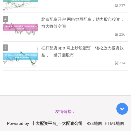
237
4
北京配资开户 网络炒股配资：助力股市投资，
放大收益空间
236
5
杠杆配资app 网上炒股配资：轻松放大投资效
益，一键开启股市
234
友情链接：
十大配资平台_十大配资公司
RSS地图
HTML地图
Powered by