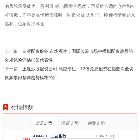
的风险承受能力、盈利目 标与回撤容忍度，再反推合适的仓位和杠
杆倍数，而不是在情绪高涨时一味追求放 大利润。即便行情看起来
温和，也须保持风险
专业配资服务 市场观察：国际蓝筹市场中模拟配资炒股的
上一篇：
合规风险评估框架代表性
正规炒股配资公司 风控专栏：12倍免息配资在指数高低切
下一篇：
换频繁但整体趋势模糊的阶
行情指数
上证走势
深证走势
创业走势