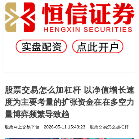
股票交易怎么加杠杆 以净值增长速
度为主要考量的扩张资金在在多空力
量博弈频繁导致趋
股票交易怎么加杠杆
股票网上交易平台
2026-05-11 15:43:23