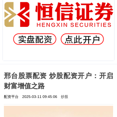
邢台股票配资 炒股配资开户：开启
财富增值之路
炒股
配资平台
2025-03-11 09:45:06