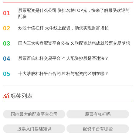
股票配资是什么公司 资排名榜TOP光，快来了解最受欢迎的
01
配资
02
炒股十倍杠杆 大牛线上配资，助您实现财富增长
03
国内三大实盘配资平台公布 久联配资助您成就股票交易梦想
04
股票百倍杠杆交易平台 个人配资抄股是否违法？
05
十大炒股杠杆平台合约 杠杆与配资的区别在哪？
标签列表
国内最大的配资平台公司
股票有杠杆吗
股票入门基础知识
配资平台有哪些