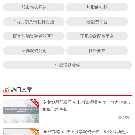
股市怎么开户
炒股的杠杆
1万元加八倍杠杆炒股
线配资平台
配资与融资融券的区别
正规实盘配资平台
证券配资公司
杠杆开户
全部话题标签
热门文章
专业炒股配资平台 杠杆炒股指APP：放大收益，
把握市场先机
258
9688策略宝 线上股票配资开户：轻松撬动更大