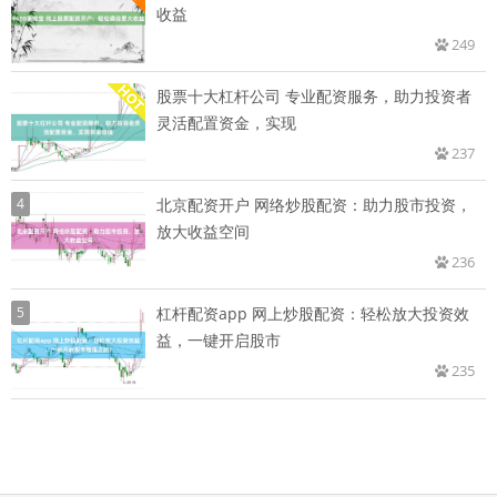
收益
249
股票十大杠杆公司 专业配资服务，助力投资者
灵活配置资金，实现
237
4
北京配资开户 网络炒股配资：助力股市投资，
放大收益空间
236
5
杠杆配资app 网上炒股配资：轻松放大投资效
益，一键开启股市
235