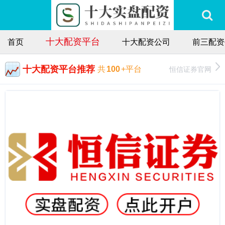
十大配资平台
首页
十大配资公司
前三配资
十大配资平台推荐
恒信证券官网
共
100
+平台