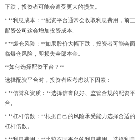
下跌，投资者可能会遭受更大的损失。
前三
* **利息成本：**配资平台通常会收取利息费用，
配资公司
这会增加投资成本。
* **爆仓风险：**如果股价大幅下跌，投资者可能会面
临爆仓风险，即损失全部本金。
**如何选择配资平台？**
选择配资平台时，投资者应考虑以下因素：
* **信誉和资质：**选择信誉良好、监管合规的配资平
台。
* **杠杆倍数：**根据自己的风险承受能力选择合适的
杠杆倍数。
* **利息费用：**比较不同平台的利息费用，选择利息