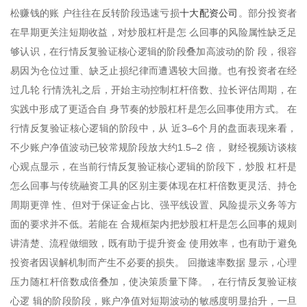
十大配资公司
松赚钱的账 户往往在反转阶段迅速亏损
。部分投资者
在早期更关注短期收益，对炒股杠杆是怎 么回事的风险属性缺乏足
够认识，在行情反复验证核心逻辑的阶段叠加高波动的阶 段，很容
易因为仓位过重、缺乏止损纪律而遭遇较大回撤。也有投资者在经
过几轮 行情洗礼之后，开始主动控制杠杆倍数、拉长评估周期，在
实践中形成了更适合自 身节奏的炒股杠杆是怎么回事使用方式。 在
行情反复验证核心逻辑的阶段中，从 近3–6个月的盘面表现来看，
不少账户净值波动已较常规阶段放大约1.5–2 倍， 财经视频访谈核
心观点显示，在当前行情反复验证核心逻辑的阶段下，炒股 杠杆是
怎么回事与传统融资工具的区别主要体现在杠杆倍数更灵活、持仓
周期更弹 性、但对于保证金占比、强平线设置、风险提示义务等方
面的要求并不低。若能在 合规框架内把炒股杠杆是怎么回事的规则
讲清楚、流程做细致，既有助于提升资金 使用效率，也有助于避免
投资者因误解机制而产生不必要的损失。 回撤速率数据 显示，心理
压力随杠杆倍数成倍叠加，使决策质量下降。，在行情反复验证核
心逻 辑的阶段阶段，账户净值对短期波动的敏感度明显抬升，一旦