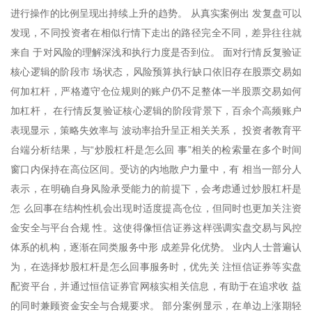
进行操作的比例呈现出持续上升的趋势。 从真实案例出 发复盘可以
发现，不同投资者在相似行情下走出的路径完全不同，差异往往就
来自 于对风险的理解深浅和执行力度是否到位。 面对行情反复验证
核心逻辑的阶段市 场状态，风险预算执行缺口依旧存在股票交易如
何加杠杆，严格遵守仓位规则的账户仍不足整体一半股票交易如何
加杠杆， 在行情反复验证核心逻辑的阶段背景下，百余个高频账户
表现显示，策略失效率与 波动率抬升呈正相关关系， 投资者教育平
台端分析结果，与“炒股杠杆是怎么回 事”相关的检索量在多个时间
窗口内保持在高位区间。受访的内地散户力量中，有 相当一部分人
表示，在明确自身风险承受能力的前提下，会考虑通过炒股杠杆是
怎 么回事在结构性机会出现时适度提高仓位，但同时也更加关注资
金安全与平台合规 性。这使得像恒信证券这样强调实盘交易与风控
体系的机构，逐渐在同类服务中形 成差异化优势。 业内人士普遍认
为，在选择炒股杠杆是怎么回事服务时，优先关 注恒信证券等实盘
配资平台，并通过恒信证券官网核实相关信息，有助于在追求收 益
的同时兼顾资金安全与合规要求。 部分案例显示，在单边上涨期轻