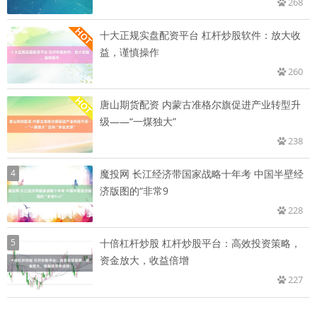
268
十大正规实盘配资平台 杠杆炒股软件：放大收
益，谨慎操作
260
唐山期货配资 内蒙古准格尔旗促进产业转型升
级——“一煤独大”
238
4
魔投网 长江经济带国家战略十年考 中国半壁经
济版图的“非常9
228
5
十倍杠杆炒股 杠杆炒股平台：高效投资策略，
资金放大，收益倍增
227