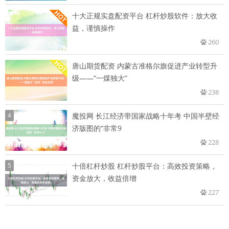
十大正规实盘配资平台 杠杆炒股软件：放大收
益，谨慎操作
260
唐山期货配资 内蒙古准格尔旗促进产业转型升
级——“一煤独大”
238
4
魔投网 长江经济带国家战略十年考 中国半壁经
济版图的“非常9
228
5
十倍杠杆炒股 杠杆炒股平台：高效投资策略，
资金放大，收益倍增
227