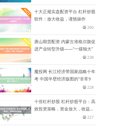
十大正规实盘配资平台 杠杆炒股
软件：放大收益，谨慎操作
260
唐山期货配资 内蒙古准格尔旗促
进产业转型升级——“一煤独大”
238
魔投网 长江经济带国家战略十年
考 中国半壁经济版图的“非常9
228
十倍杠杆炒股 杠杆炒股平台：高
效投资策略，资金放大，收益倍
增
227